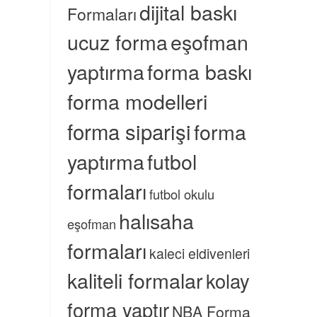
dijital baskı
Formaları
ucuz forma
eşofman
yaptırma
forma baskı
forma modelleri
forma siparişi
forma
yaptırma
futbol
formaları
futbol okulu
halısaha
eşofman
formaları
kaleci eldivenleri
kaliteli formalar
kolay
forma yaptır
NBA Forma