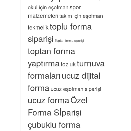
spor
okul için eşofman
malzemeleri
takım için eşofman
toplu forma
tekmelik
siparişi
Toptan forma siparişi
toptan forma
yaptırma
turnuva
tozluk
formaları
ucuz dijital
forma
ucuz eşofman siparişi
ucuz forma
Özel
Forma Sİparişi
çubuklu forma