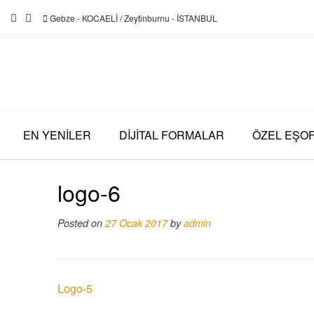
Skip
Gebze - KOCAELİ / Zeytinburnu - İSTANBUL
to
content
EN YENİLER
DİJİTAL FORMALAR
ÖZEL EŞO
logo-6
Posted on
27 Ocak 2017
by
admin
Post
Logo-5
navigation