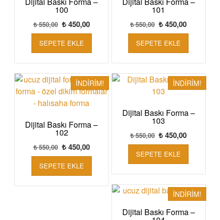
Dijital Baskı Forma –
Dijital Baskı Forma –
100
101
Orijinal
Şu
Orijinal
Şu
₺
450,00
₺
450,00
₺
550,00
₺
550,00
fiyat:
andaki
fiyat:
andaki
SEPETE EKLE
SEPETE EKLE
₺ 550,00.
fiyat:
₺ 550,00.
fiyat:
₺ 450,00.
₺ 450,00.
İNDIRIM!
İNDIRIM!
Dijital Baskı Forma –
103
Dijital Baskı Forma –
102
Orijinal
Şu
₺
450,00
₺
550,00
fiyat:
andaki
Orijinal
Şu
₺
450,00
₺
550,00
SEPETE EKLE
₺ 550,00.
fiyat:
fiyat:
andaki
SEPETE EKLE
₺ 450,00.
₺ 550,00.
fiyat:
₺ 450,00.
İNDIRIM!
Dijital Baskı Forma –
104