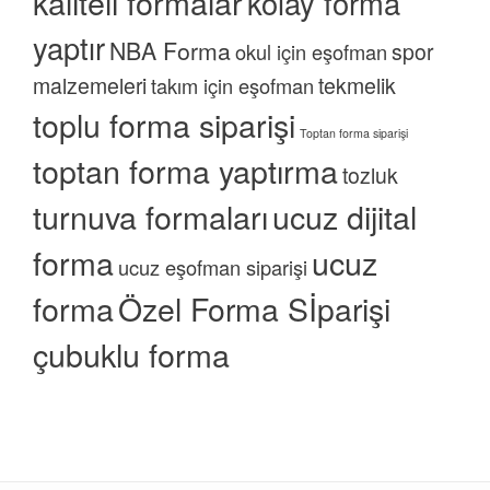
kaliteli formalar
kolay forma
yaptır
NBA Forma
spor
okul için eşofman
malzemeleri
tekmelik
takım için eşofman
toplu forma siparişi
Toptan forma siparişi
toptan forma yaptırma
tozluk
turnuva formaları
ucuz dijital
forma
ucuz
ucuz eşofman siparişi
forma
Özel Forma Sİparişi
çubuklu forma