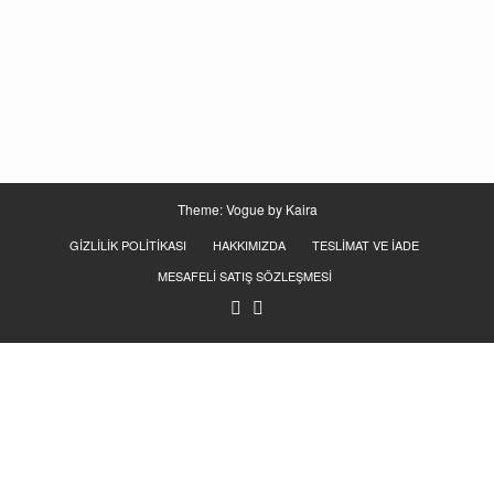
Theme: Vogue by
Kaira
GIZLILIK POLITIKASI
HAKKIMIZDA
TESLIMAT VE İADE
MESAFELI SATIŞ SÖZLEŞMESI