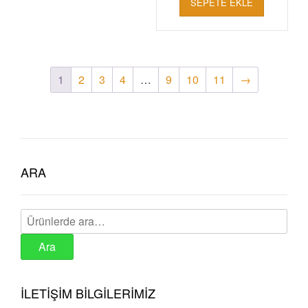
SEPETE EKLE
₺ 550,00.
fiyat:
₺ 450,00.
1
2
3
4
…
9
10
11
→
ARA
Ara:
Ara
İLETİŞİM BİLGİLERİMİZ