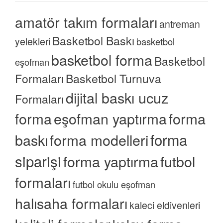
amatör takım formaları
antreman
Basketbol Baskı
yelekleri
basketbol
basketbol forma
Basketbol
eşofman
Formaları
Basketbol Turnuva
dijital baskı ucuz
Formaları
forma
eşofman yaptırma
forma
forma
baskı
forma modelleri
siparişi
forma yaptırma
futbol
formaları
futbol okulu eşofman
halısaha formaları
kaleci eldivenleri