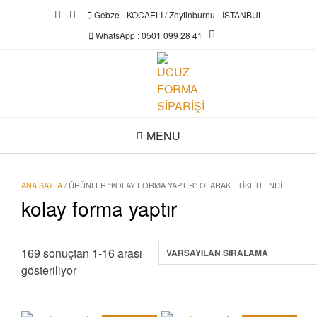
Skip
Gebze - KOCAELİ / Zeytinburnu - İSTANBUL
to
WhatsApp : 0501 099 28 41
content
MENU
ANA SAYFA
/ ÜRÜNLER “KOLAY FORMA YAPTIR” OLARAK ETIKETLENDI
kolay forma yaptır
169 sonuçtan 1-16 arası
gösteriliyor