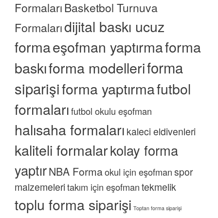
Formaları
Basketbol Turnuva
dijital baskı ucuz
Formaları
forma
eşofman yaptırma
forma
forma
baskı
forma modelleri
siparişi
forma yaptırma
futbol
formaları
futbol okulu eşofman
halısaha formaları
kaleci eldivenleri
kaliteli formalar
kolay forma
yaptır
NBA Forma
spor
okul için eşofman
malzemeleri
tekmelik
takım için eşofman
toplu forma siparişi
Toptan forma siparişi