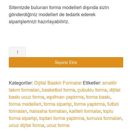
Sitemizde bulunan forma modelleri dışında sizin
gönderdiğiniz modelleri de tedarik ederek
siparişlerinizi hazırlayabiliriz.
Dijital
Baskı
Sepete Ekle
Forma
-
45
Kategoriler:
Dijital Baskılı Formalar
Etiketler:
amatör
adet
takım formaları
,
basketbol forma
,
çubuklu forma
,
dijital
baskı ucuz forma
,
eşofman yaptırma
,
forma baskı
,
forma modelleri
,
forma siparişi
,
forma yaptırma
,
futbol
formaları
,
halısaha formaları
,
kaliteli formalar
,
toplu
forma siparişi
,
toptan forma yaptırma
,
turnuva formaları
,
ucuz dijital forma
,
ucuz forma