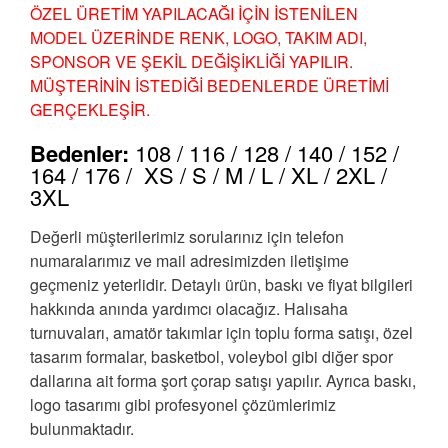
ÖZEL ÜRETİM YAPILACAĞI İÇİN İSTENİLEN
₺ 550,00.
fiyat:
MODEL ÜZERİNDE RENK, LOGO, TAKIM ADI,
SPONSOR VE ŞEKİL DEĞİŞİKLİĞİ YAPILIR.
₺ 450,00.
MÜŞTERİNİN İSTEDİĞİ BEDENLERDE ÜRETİMİ
GERÇEKLEŞİR.
Bedenler:
108 / 116 / 128 / 140 / 152 /
164 / 176 / XS / S / M / L / XL / 2XL /
3XL
Değerli müşterilerimiz sorularınız için telefon
numaralarımız ve mail adresimizden iletişime
geçmeniz yeterlidir. Detaylı ürün, baskı ve fiyat bilgileri
hakkında anında yardımcı olacağız. Halısaha
turnuvaları, amatör takımlar için toplu forma satışı, özel
tasarım formalar, basketbol, voleybol gibi diğer spor
dallarına ait forma şort çorap satışı yapılır. Ayrıca baskı,
logo tasarımı gibi profesyonel çözümlerimiz
bulunmaktadır.