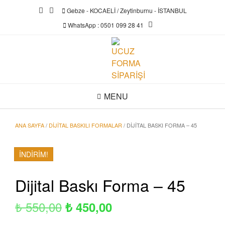
Skip
Gebze - KOCAELİ / Zeytinburnu - İSTANBUL
to
WhatsApp : 0501 099 28 41
content
MENU
ANA SAYFA
/
DIJITAL BASKILI FORMALAR
/ DIJITAL BASKI FORMA – 45
İNDIRIM!
Dijital Baskı Forma – 45
Orijinal
Şu
₺
550,00
₺
450,00
fiyat:
andaki